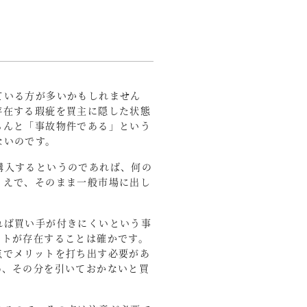
。
ている方が多いかもしれません
存在する瑕疵を買主に隠した状態
ちんと「事故物件である」という
ないのです。
購入するというのであれば、何の
うえで、そのまま一般市場に出し
れば買い手が付きにくいという事
ットが存在することは確かです。
点でメリットを打ち出す必要があ
め、その分を引いておかないと買