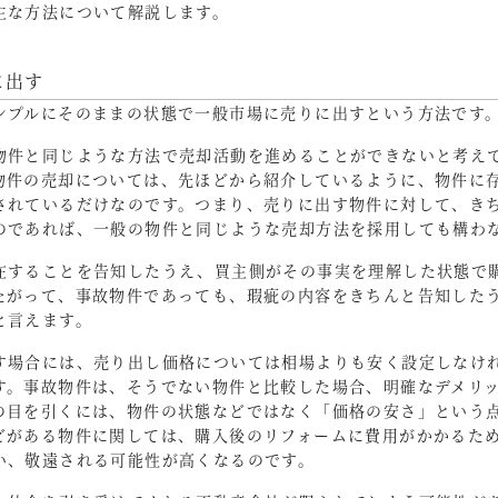
主な方法について解説します。
に出す
ンプルにそのままの状態で一般市場に売りに出すという方法です
物件と同じような方法で売却活動を進めることができないと考え
物件の売却については、先ほどから紹介しているように、物件に
されているだけなのです。つまり、売りに出す物件に対して、き
のであれば、一般の物件と同じような売却方法を採用しても構わ
在することを告知したうえ、買主側がその事実を理解した状態で
たがって、事故物件であっても、瑕疵の内容をきちんと告知した
と言えます。
す場合には、売り出し価格については相場よりも安く設定しなけ
す。事故物件は、そうでない物件と比較した場合、明確なデメリ
の目を引くには、物件の状態などではなく「価格の安さ」という
どがある物件に関しては、購入後のリフォームに費用がかかるた
い、敬遠される可能性が高くなるのです。