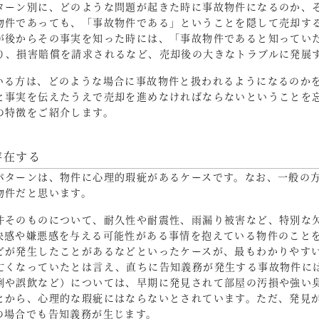
ターン別に、どのような問題が起きた時に事故物件になるのか、
物件であっても、「事故物件である」ということを隠して売却する
が後からその事実を知った時には、「事故物件であると知ってい
り、損害賠償を請求されるなど、売却後の大きなトラブルに発展
いる方は、どのような場合に事故物件と扱われるようになるのか
と事実を伝えたうえで売却を進めなければならないということを
の特徴をご紹介します。
存在する
パターンは、物件に心理的瑕疵があるケースです。なお、一般の
物件だと思います。
件そのものについて、耐久性や耐震性、雨漏り被害など、特別な
快感や嫌悪感を与える可能性がある事情を抱えている物件のこと
どが発生したことがあるなどといったケースが、最もわかりやす
亡くなっていたとは言え、直ちに告知義務が発生する事故物件に
倒や誤飲など）については、早期に発見されて部屋の汚損や強い
とから、心理的な瑕疵にはならないとされています。ただ、発見
の場合でも告知義務が生じます。