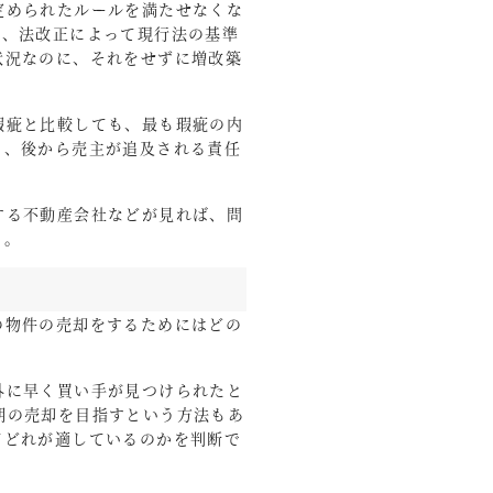
定められたルールを満たせなくな
の、法改正によって現行法の基準
状況なのに、それをせずに増改築
瑕疵と比較しても、最も瑕疵の内
と、後から売主が追及される責任
する不動産会社などが見れば、問
う。
の物件の売却をするためにはどの
外に早く買い手が見つけられたと
期の売却を目指すという方法もあ
てどれが適しているのかを判断で