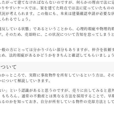
したがって建てなければならないのですが、何らかの理由で法に
かりやすいケースでは、家を建てた時点では法に従っていたもの
状況が考えられます。この他にも、本来は建築確認申請が必要な
えられるでしょう。
違反している状態」であるということから、心理的瑕疵や物理的
す。そのため、売却時に、この状況について告知を怠ってしまう
。
一般の方にとっては分かりづらい部分もありますが、仲介を依頼
ため、法的瑕疵があるかどうかをきちんと確認してもらいましょ
について
わかっところで、実際に事故物件を所有しているという方は、そ
かについて解説していきます。
ない」という認識があると思うのですが、売りに出してみると意
。もちろん、通常の不動産とは異なる方法を採用することで、早
あるのかを知っておき、自分が所有している物件の売却方法とし