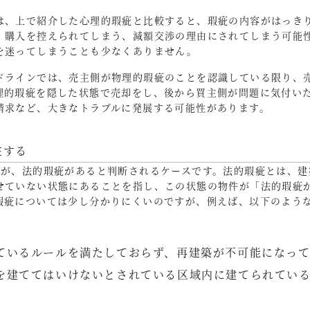
は、上で紹介した心理的瑕疵と比較すると、瑕疵の内容がはっき
、購入を控えられてしまう、減額交渉の理由にされてしまう可能
を迷ってしまうことも少なくありません。
ドラインでは、売主側が物理的瑕疵のことを認識している限り、
理的瑕疵を隠した状態で売却をし、後から買主側が問題に気付い
請求など、大きなトラブルに発展する可能性があります。
在する
すが、法的瑕疵があると判断されるケースです。法的瑕疵とは、建
せていない状態にあることを指し、この状態の物件が「法的瑕疵
瑕疵については少し分かりにくいのですが、例えば、以下のよう
ているルールを満たしておらず、再建築が不可能になっ
を建ててはいけないとされている区域内に建てられてい