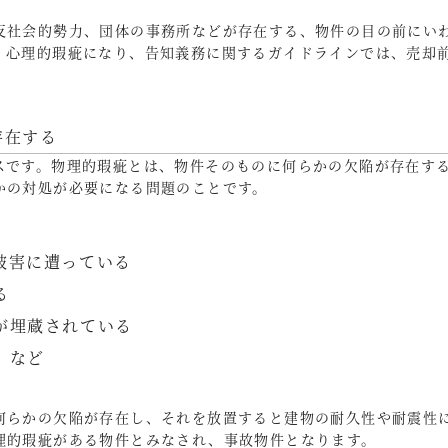
反社会的勢力、団体の事務所などが存在する、物件の目の前にい
、心理的瑕疵になり、告知義務に関するガイドラインでは、売却
存在する
スです。物理的瑕疵とは、物件そのものに何らかの欠陥が存在す
かの対処が必要になる問題のことです。
被害に遭っている
る
が埋蔵されている
 など
何らかの欠陥が存在し、それを放置すると建物の耐久性や耐震性
理的瑕疵がある物件とみなされ、事故物件となります。