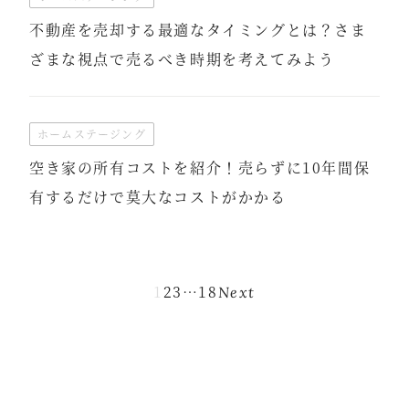
不動産を売却する最適なタイミングとは？さま
ざまな視点で売るべき時期を考えてみよう
ホームステージング
空き家の所有コストを紹介！売らずに10年間保
有するだけで莫大なコストがかかる
投
稿
1
2
3
…
18
Next
ナ
ビ
ゲ
ー