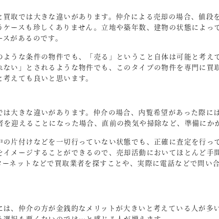
と買取では大きな違いがあります。仲介による売却の場合、値段
うケースも珍しくありません。立地や築年数、建物の状態によっ
ースがあるのです。
のような条件の物件でも、「売る」ということ自体は可能と考え
れない」とされるような物件でも、このタイプの物件を専門に買
と考えても良いと思います。
では大きな違いがあります。仲介の場合、内覧希望があった際に
者を迎えることになった場合、直前の換気や掃除など、準備にか
中の片付けなどを一切行っていない状態でも、正確に査定を行っ
をイメージすることができるので、売却活動においてほとんど手
ターネットなどで買取業者を探すことや、実際に電話などで問い
には、仲介の方が金銭的なメリットが大きいと考えている人が多
う選択も悪くないのでは…と感じる人が増えます。