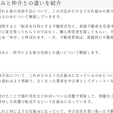
組みと仲介との違いを紹介
ばれる家の売却手法について、この方法がどのような仕組みの取
なるのかについて解説していきます。
説明すると「転売を目的とする不動産会社に、直接不動産を売却
社に家を買ってもらうのではなく、購入希望者を探してもらい、
ため「仲介」と呼ばれます。一方、不動産買取は、直接的に不動
組みと、仲介による家の売却との違いについて解説します。
却手法について、これがどのような仕組みになっているのかにつ
の流れはより単純で、古くなった愛車を中古車としてディーラー
。
続けたことで傷や劣化などが付いている状態で買取して、問題な
乗せした状態で転売するという仕組みになっています。
これと同じような仕組みになっていて、中古住宅を買い取った不