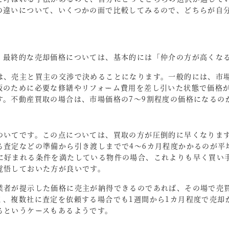
の違いについて、いくつかの面で比較してみるので、どちらが自
。最終的な売却価格については、基本的には「仲介の方が高くな
は、売主と買主の交渉で決めることになります。一般的には、市
販のために必要な修繕やリフォーム費用を差し引いた状態で価格
す。不動産買取の場合は、市場価格の7～9割程度の価格になるの
ついてです。この点については、買取の方が圧倒的に早くなりま
る査定などの準備から引き渡しまでで4～6カ月程度かかるのが平
に好まれる条件を満たしている物件の場合、これよりも早く買い
覚悟しておいた方が良いです。
業者が提示した価格に売主が納得できるのであれば、その場で売
く、複数社に査定を依頼する場合でも1週間から1カ月程度で売却
るというケースもあるようです。