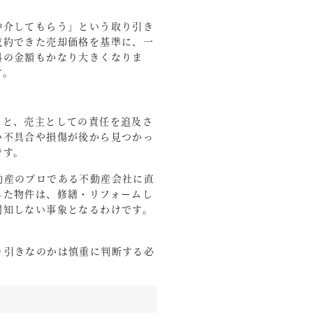
仲介してもらう」という取り引き
成約できた売却価格を基準に、一
料の金額もかなり大きくなりま
す。
ると、売主としての責任を追及さ
い不具合や損傷が後から見つかっ
です。
動産のプロである不動産会社に直
した物件は、修繕・リフォームし
関知しない事象となるわけです。
り引きなのかは慎重に判断する必