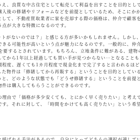
うえ、良質な中古住宅として転売して利益を出すことを目的とし
購入後の修繕やリフォームなどを前提としているため、そこにか
として、不動産買取業者に家を売却する際の価格は、仲介で顧客
う点が大きな特徴になるのです。
ットがないのでは？」と感じる方が多いかもしれません。しかし
できる可能性が高いという点が魅力になるのです。一般的に、仲
数を要するとされています。もちろん、立地条件に難がある、建物
してから1年以上経過しても買い手が見つからない…となることも
間程度、遅くても1カ月程度で現金化まで完了すると言われるほど
した物件は「修繕してから再販する」ということを目的としてい
うと、どのような状態でも「どうせ修繕する」ということを前提
物件は購入してもらうことができるのです。
の理由で「価格が多少安くても、とにかく早く売りたい」と考え
です。それに対して、「時間をかけても高く売りたい」という希
と呼ばれる手法があるので、自分にとってどちらの選択が適して