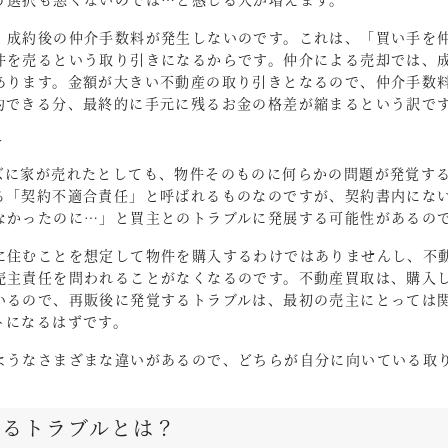
、成約後の仲介手数料が発生しないのです。これは、「買い手を
件を売るという取り引きになるからです。仲介による売却では、
あります。金額が大きい不動産の取り引きとなるので、仲介手数
約できる分、最終的に手元に残るお金の格差が縮まるという訳で
て
ズに家が売れたとしても、物件そのものに何らかの問題が発覚す
る「契約不適合責任」と呼ばれるものなのですが、契約書内にな
なかったのに…」と買主とのトラブルに発展する可能性があるの
に住むことを想定して物件を購入するわけではありませんし、不
売主責任を問われることがなくなるのです。不動産買取は、購入
いるので、再販後に発覚するトラブルは、最初の売主にとっては
トになるはずです。
ようなさまざまな違いがあるので、どちらが自分に向いている取
得るトラブルとは？