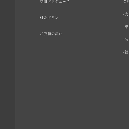
空間プロデュース
会
大
料金プラン
東
ご依頼の流れ
名
福