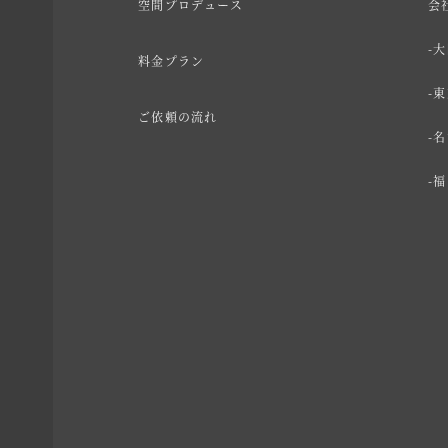
空間プロデュース
会
大
料金プラン
東
ご依頼の流れ
名
福