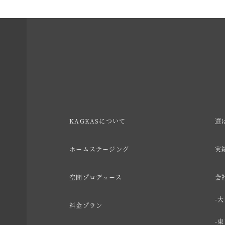
KAGKASについて
選
ホームステージング
実
空間プロデュース
会
大
料金プラン
東