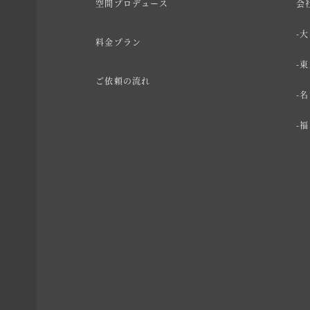
空間プロデュース
会
大
料金プラン
東
ご依頼の流れ
名
福