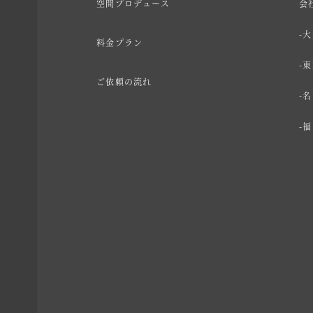
空間プロデュース
会
大
料金プラン
東
ご依頼の流れ
名
福