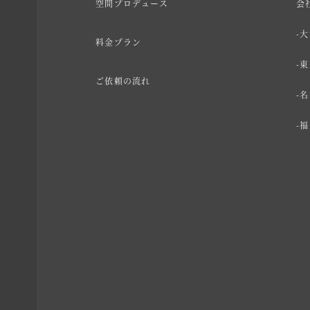
空間プロデュース
会
大
料金プラン
東
ご依頼の流れ
名
福