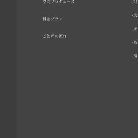
空間プロデュース
会
大
料金プラン
東
ご依頼の流れ
名
福