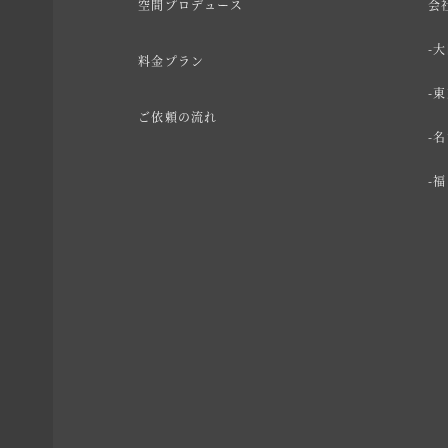
空間プロデュース
会
大
料金プラン
東
ご依頼の流れ
名
福