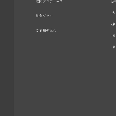
空間プロデュース
会
大
料金プラン
東
ご依頼の流れ
名
福