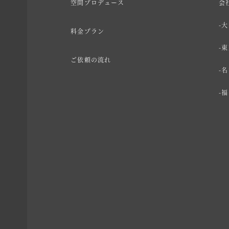
空間プロデュース
会
大
料金プラン
東
ご依頼の流れ
名
福