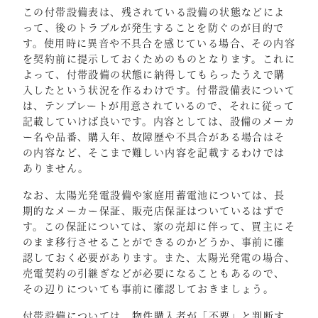
この付帯設備表は、残されている設備の状態などによ
って、後のトラブルが発生することを防ぐのが目的で
す。使用時に異音や不具合を感じている場合、その内容
を契約前に提示しておくためのものとなります。これに
よって、付帯設備の状態に納得してもらったうえで購
入したという状況を作るわけです。付帯設備表について
は、テンプレートが用意されているので、それに従って
記載していけば良いです。内容としては、設備のメーカ
ー名や品番、購入年、故障歴や不具合がある場合はそ
の内容など、そこまで難しい内容を記載するわけでは
ありません。
なお、太陽光発電設備や家庭用蓄電池については、長
期的なメーカー保証、販売店保証はついているはずで
す。この保証については、家の売却に伴って、買主にそ
のまま移行させることができるのかどうか、事前に確
認しておく必要があります。また、太陽光発電の場合、
売電契約の引継ぎなどが必要になることもあるので、
その辺りについても事前に確認しておきましょう。
付帯設備については、物件購入者が「不要」と判断す