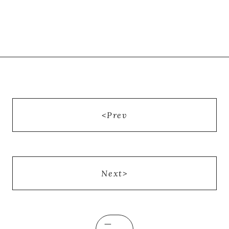
Prev
Next
一