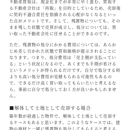
不動産買取は、現金化までが非常に早く進む、買取す
る不動産会社は「再販」を目的としているため、売却後
に契約不適合責任を指摘される心配がなくなるといっ
た点がメリットです。そして、残置物についても、その
まま残した状態で売買が成立し、処分については、買
い取った不動産会社に任せることができるのです。
ただ、残置物の処分にかかる費用については、あらか
じめ差し引かれた状態で買取価格が提示されることに
なります。つまり、処分費用は「売主側が支払ってい
る」という状況になるので、あくまでも手間が省ける
というメリットが得られるだけです。自分で処分する時
よりも高い処分費用が見積もられる可能性もあるの
で、できるだけ高く買い取ってもらいたいと考えるな
ら、事前に自分で処分しておく方が良いかもしれませ
ん。
■解体して土地として売却する場合
築年数が経過した物件で、解体して土地として売却す
るケースもあると思います。このようなケースでは、建
物の廃材と一緒に残置物も処分してもらえると考える