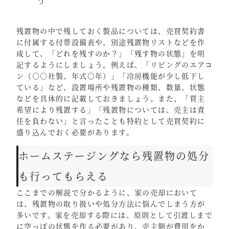
う
残置物の中で残しておく製品については、売買契約書
に付属する付帯設備表や、別途残置物リストなどを作
成して、「どれを残すのか？」「残す物の状態」を明
記するようにしましょう。例えば、「リビングのエアコ
ン（○○社製、年式〇年）」「冷房機能が少し低下し
ている」など、設置場所や残置物の種類、数量、状態
などを具体的に記載しておきましょう。また、「買主
希望により残置する」「残置物については、売主は責
任を負わない」と言ったことも特約として売買契約に
盛り込んでおく必要があります。
ホームステージングなら残置物の処分
も行ってもらえる
ここまでの解説で分かるように、家の売却において
は、残置物の取り扱いや処分方法に悩んでしまう方が
多いです。家を売却する際には、原則として引渡しまで
に空っぽの状態を作る必要があり、売主側が費用をか