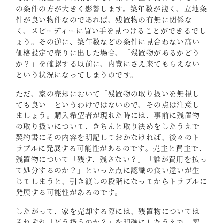
の条件の方が大きく影響します。築年数が浅く、立地条
件が良い物件なのであれば、残置物の有無に関係な
く、スピーディーに買い手を見つけることができるでし
ょう。その逆に、築年数などの条件に見合わない高い
価格設定で売りに出した場合、「残置物があるかどう
か？」を確認する以前に、内覧にさえ来てもらえない
という状況になってしまうのです。
ただ、家の売却において「残置物の取り扱いを無視し
ても良い」というわけではないので、その点は注意し
ましょう。購入希望者が現れた時には、事前に残置物
の取り扱いについて、きちんと取り決めをしたうえで
契約書にその内容を明記しておかなければ、後々のト
ラブルに発展する可能性があるのです。売主と買主で、
残置物について「残す、残さない？」「誰が費用を払っ
て処分するのか？」といった点に認識の食い違いが生
じてしまうと、引き渡しの段階になってからトラブルに
発展する可能性があるのです。
したがって、家を売却する際には、残置物については
それぞれ「どう扱うのか？」を明確にしたうえで、契